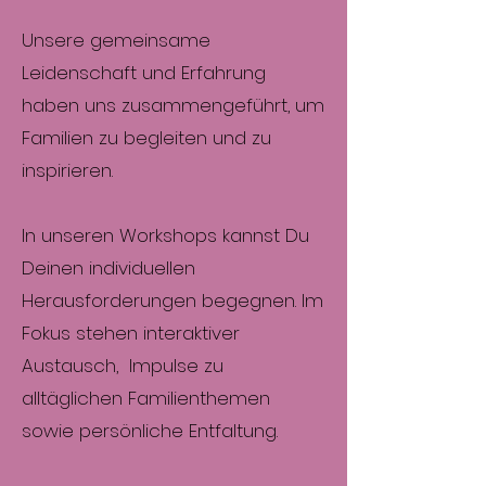
Unsere gemeinsame
Leidenschaft und Erfahrung
haben uns zusammengeführt, um
Familien zu begleiten und zu
inspirieren.
In unseren Workshops kannst Du
Deinen individuellen
Herausforderungen begegnen. Im
Fokus stehen interaktiver
Austausch, Impulse zu
alltäglichen Familienthemen
sowie persönliche Entfaltung.